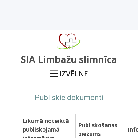
SIA Limbažu slimnīca
IZVĒLNE
Publiskie dokumenti
Likumā noteiktā
Publiskošanas
publiskojamā
Inf
biežums