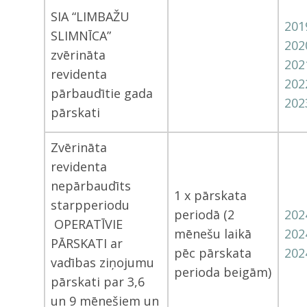
SIA “LIMBAŽU
201
SLIMNĪCA”
202
zvērināta
202
revidenta
202
pārbaudītie gada
202
pārskati
Zvērināta
revidenta
nepārbaudīts
1 x pārskata
starpperiodu
periodā (2
2024
OPERATĪVIE
mēnešu laikā
202
PĀRSKATI ar
pēc pārskata
2024
vadības ziņojumu
perioda beigām)
pārskati par 3,6
un 9 mēnešiem un