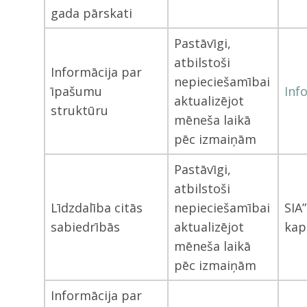
gada pārskati
Pastāvīgi,
atbilstoši
Informācija par
nepieciešamībai
īpašumu
Inf
aktualizējot
struktūru
mēneša laikā
pēc izmaiņām
Pastāvīgi,
atbilstoši
Līdzdalība citās
nepieciešamībai
SIA
sabiedrībās
aktualizējot
kap
mēneša laikā
pēc izmaiņām
Informācija par