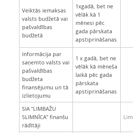
1xgadā, bet ne
Veiktās iemaksas
vēlāk kā 1
valsts budžetā vai
mēnesi pēc
pašvaldības
gada pārskata
budžetā
apstiprināšanas
Informācija par
1 x gadā, bet ne
saņemto valsts vai
vēlāk kā mēneša
pašvaldības
laikā pēc gada
budžeta
pārskata
finansējumu un tā
apstiprināšanas
izlietojumu
SIA “LIMBAŽU
SLIMNĪCA” finanšu
Lim
rādītāji