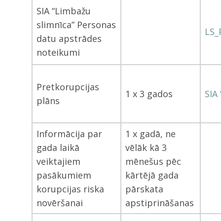
SIA “Limbažu
slimnīca” Personas
LS_
datu apstrādes
noteikumi
Pretkorupcijas
1 x 3 gados
SIA
plāns
Informācija par
1 x gadā, ne
gada laikā
vēlāk kā 3
veiktajiem
mēnešus pēc
pasākumiem
kārtējā gada
korupcijas riska
pārskata
novēršanai
apstiprināšanas