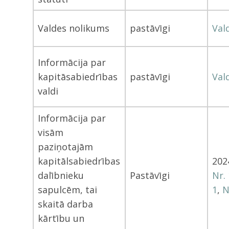
Valdes nolikums
pastāvīgi
Val
Informācija par
kapitāsabiedrības
pastāvīgi
Val
valdi
Informācija par
visām
paziņotajām
kapitālsabiedrības
202
dalībnieku
Pastāvīgi
Nr. 
sapulcēm, tai
1
,
N
skaitā darba
kārtību un