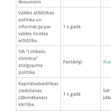
lēmumiem
Valdes atlīdzības
politika un
informācija par
1 x gadā
valdes locekļa
atlīdzību
SIA “Limbažu
slimnīca”
Pastāvīgi
Ata
atalgojuma
politika
Kapitālsabiedrības
ziedošanas
SIA
1 x gadā
(dāvināšanas)
(dā
kārtība