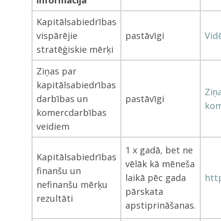
informācija
Kapitālsabiedrības
vispārējie
pastāvīgi
Vid
stratēģiskie mērķi
Ziņas par
kapitālsabiedrības
Ziņ
darbības un
pastāvīgi
kom
komercdarbības
veidiem
1 x gadā, bet ne
Kapitālsabiedrības
vēlāk kā mēneša
finanšu un
laikā pēc gada
htt
nefinanšu mērķu
pārskata
rezultāti
apstiprināšanas.