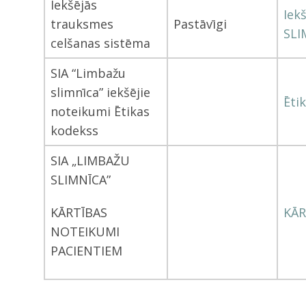
Iekšējās
Iek
trauksmes
Pastāvīgi
SLI
celšanas sistēma
SIA “Limbažu
slimnīca” iekšējie
Ēt
noteikumi Ētikas
kodekss
SIA „LIMBAŽU
SLIMNĪCA”
KĀRTĪBAS
KĀR
NOTEIKUMI
PACIENTIEM