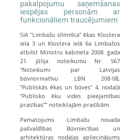
pakalpojumu saņemšanas
iespējas personām ar
funkcionāliem traucējumiem
SIA “Limbažu slimnīca” ēkas Klostera
iela 3 un Klostera ielā 6a Limbažos
atbilst Ministru kabineta 2008. gada
21. jūlija noteikumu Nr. 567
“Noteikumi par Latvijas
būvnormatīvu LBN 208-08,
“Publiskās ēkas un būves” 4. nodaļā
“Publisko ēku vides pieejamības
prasības”” noteiktajām prasībām.
Pamatojums -Limbažu novada
pašvaldības Būvniecības un
arhitektūras nodaļas apliecinājums