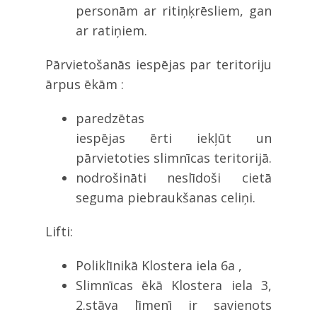
personām ar ritiņķrēsliem, gan
ar ratiņiem.
Pārvietošanās iespējas par teritoriju
ārpus ēkām :
paredzētas
iespējas ērti iekļūt un
pārvietoties slimnīcas teritorijā.
nodrošināti neslīdoši cietā
seguma piebraukšanas celiņi.
Lifti:
Poliklīnikā Klostera iela 6a ,
Slimnīcas ēkā Klostera iela 3,
2.stāva līmenī ir savienots