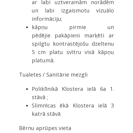
ar labi uztveramām norādēm
un labi izgaismotu vizuālo
informāciju;
kāpņu pirmie un
pēdējie pakāpieni marķēti ar
spilgtu kontrastējošu dzeltenu
5 cm platu svītru visā kāpņu
platumā.
Tualetes / Sanitārie mezgli
Poliklīnikā Klostera ielā 6a 1.
stāvā ;
Slimnīcas ēkā Klostera ielā 3
katrā stāvā
Bērnu aprūpes vieta