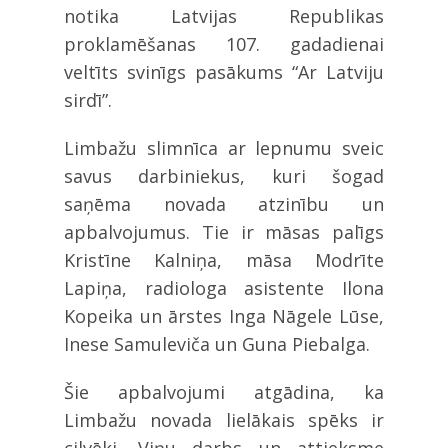
notika Latvijas Republikas
proklamēšanas 107. gadadienai
veltīts svinīgs pasākums “Ar Latviju
sirdī”.
Limbažu slimnīca ar lepnumu sveic
savus darbiniekus, kuri šogad
saņēma novada atzinību un
apbalvojumus. Tie ir māsas palīgs
Kristīne Kalniņa, māsa Modrīte
Lapiņa, radiologa asistente Ilona
Kopeika un ārstes Inga Nāgele Lūse,
Inese Samuleviča un Guna Piebalga.
Šie apbalvojumi atgādina, ka
Limbažu novada lielākais spēks ir