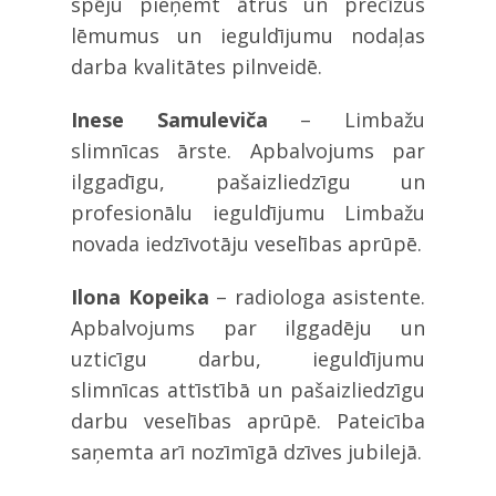
spēju pieņemt ātrus un precīzus
lēmumus un ieguldījumu nodaļas
darba kvalitātes pilnveidē.
Inese Samuleviča
– Limbažu
slimnīcas ārste. Apbalvojums par
ilggadīgu, pašaizliedzīgu un
profesionālu ieguldījumu Limbažu
novada iedzīvotāju veselības aprūpē.
Ilona Kopeika
– radiologa asistente.
Apbalvojums par ilggadēju un
uzticīgu darbu, ieguldījumu
slimnīcas attīstībā un pašaizliedzīgu
darbu veselības aprūpē. Pateicība
saņemta arī nozīmīgā dzīves jubilejā.