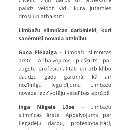
cilvēki. Viņu darbs un attieksme
palīdz veidot vidi, kurā jūtamies
droši un atbalstīti.
Limbažu slimnīcas darbinieki, kuri
saņēmuši novada atzinību:
Guna Piebalga
– Limbažu slimnīcas
ārste. Apbalvojums piešķirts par
augstu profesionalitāti un atbildību
daudzu gadu garumā, kā arī
nozīmīgu ieguldījumu Limbažu
novada iedzīvotāju veselības aprūpē.
Inga Nāgele Lūse
– Limbažu
slimnīcas ārste. Apbalvojums par
ilggadēju darbu, profesionalitāti,